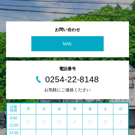
お問い合わせ
MAIL
電話番号
0254-22-8148
お気軽にご連絡ください
診療
月
火
水
木
金
土
日
時間
9:00
~
〇
〇
〇
／
〇
〇
／
13:00
14:00